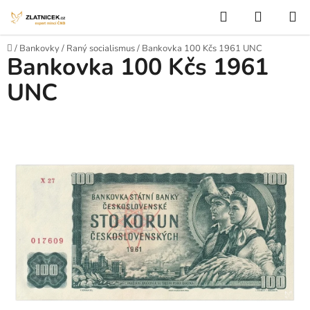
Přejít na obsah
Hledat
NÁKUP
Domů
/
Bankovky
/
Raný socialismus
/
Bankovka 100 Kčs 1961 UNC
Bankovka 100 Kčs 1961
UNC