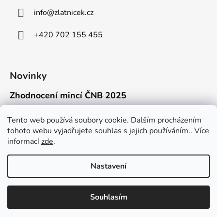
info
@
zlatnicek.cz
+420 702 155 455
Novinky
Zhodnocení mincí ČNB 2025
18.11.2025
Připravili jsme pro vás jednoduchý a př...
Tento web používá soubory cookie. Dalším procházením
tohoto webu vyjadřujete souhlas s jejich používáním.. Více
Mýty o přepravě zlatých mincí mimo EU
informací
zde
.
16.9.2025
Kdo někdy držel v ruce zlatou minci Wie...
Nastavení
Souhlasím
Vytvořil Shoptet
Copyright 2026
Zlatnicek.cz
. Všechna práva vyhrazena.