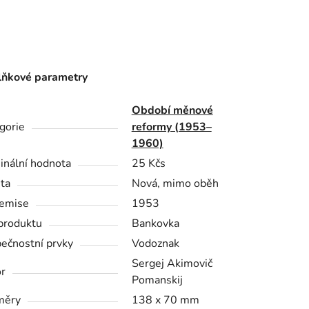
ňkové parametry
Období měnové
gorie
reformy (1953–
1960)
nální hodnota
25 Kčs
ita
Nová, mimo oběh
emise
1953
produktu
Bankovka
ečnostní prvky
Vodoznak
Sergej Akimovič
r
Pomanskij
měry
138 x 70 mm