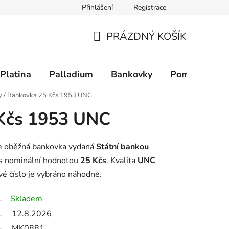
Přihlášení
Registrace
PRÁZDNÝ KOŠÍK
NÁKUPNÍ KOŠÍK
Platina
Palladium
Bankovky
Pomůcky
y
/
Bankovka 25 Kčs 1953 UNC
Kčs 1953 UNC
e oběžná bankovka vydaná
Státní bankou
s nominální hodnotou
25 Kčs
. Kvalita
UNC
vé číslo je vybráno náhodně.
Skladem
12.8.2026
MK0881