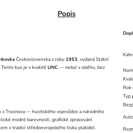
Popis
Dopl
Kate
nkovka
Československa z roku
1953
, vydaná Státní
. Tento kus je v kvalitě
UNC
— nebyl v oběhu, bez
Nomi
Kval
Rok 
Typ 
Bezp
ky z Trocnova — husitského vojevůdce a národního
Auto
stické modré barevnosti, grafické zpracování
em v tradici středoevropského tisku platidel.
Roz