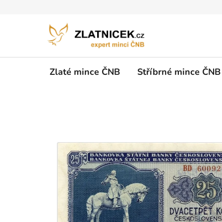
Přejít na obsah
Zlaté mince ČNB
Stříbrné mince ČNB