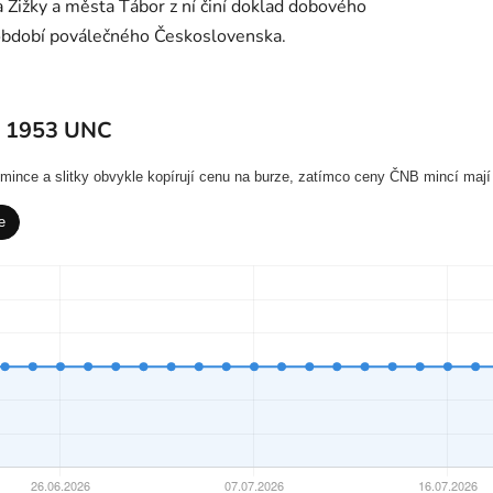
 Žižky a města Tábor z ní činí doklad dobového
 období poválečného Československa.
s 1953 UNC
í mince a slitky obvykle kopírují cenu na burze, zatímco ceny ČNB mincí mají
e