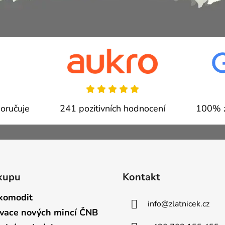
oručuje
241 pozitivních hodnocení
100% z
kupu
Kontakt
komodit
info
@
zlatnicek.cz
vace nových mincí ČNB