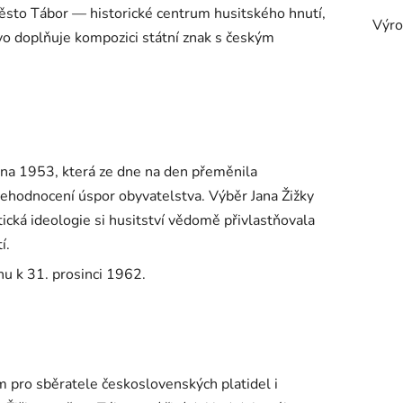
sto Tábor — historické centrum husitského hnutí,
Výro
vo doplňuje kompozici státní znak s českým
vna 1953, která ze dne na den přeměnila
ehodnocení úspor obyvatelstva. Výběr Jana Žižky
cká ideologie si husitství vědomě přivlastňovala
í.
u k 31. prosinci 1962.
pro sběratele československých platidel i