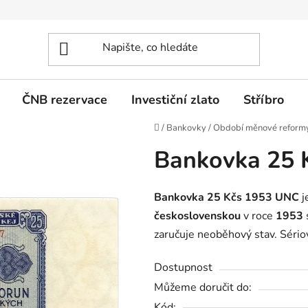
ČNB rezervace
Investiční zlato
Stříbro
Domů
/
Bankovky
/
Období měnové reform
Bankovka 25 
Bankovka 25 Kčs 1953 UNC
j
československou
v roce
1953
zaručuje neoběhový stav. Sério
Dostupnost
Můžeme doručit do:
Kód: