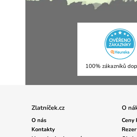
100% zákazníků dop
Zápatí
Zlatníček.cz
O ná
O nás
Ceny 
Kontakty
Rezer