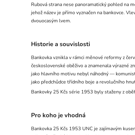
Rubová strana nese panoramatický pohled na mě
jehož název je přímo vyznačen na bankovce. Vle
dvouocasým lvem.
Historie a souvislosti
Bankovka vznikla v rámci měnové reformy z čer
československé oběživo a znamenala výrazné zn
jako hlavního motivu nebyl náhodný — komunisti
jako předchůdce třídního boje a revolučního hnut
Bankovky 25 Kčs série 1953 byly staženy z oběh
Pro koho je vhodná
Bankovka 25 Kčs 1953 UNC je zajímavým kusem 