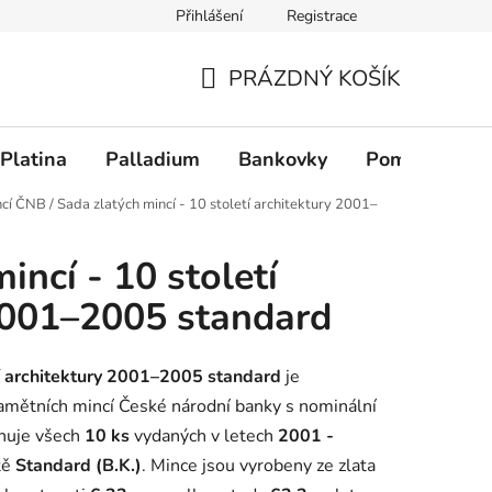
Přihlášení
Registrace
PRÁZDNÝ KOŠÍK
NÁKUPNÍ KOŠÍK
Platina
Palladium
Bankovky
Pomůcky
ncí ČNB
/
Sada zlatých mincí - 10 století architektury 2001–
incí - 10 století
2001–2005 standard
tí architektury 2001–2005 standard
je
pamětních mincí České národní banky s nominální
ahuje všech
10 ks
vydaných v letech
2001 -
tě
Standard (B.K.)
. Mince jsou vyrobeny ze zlata