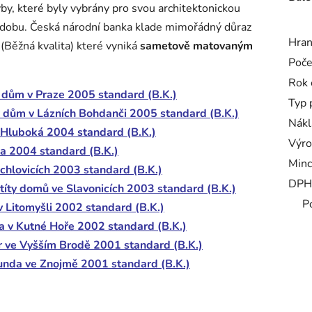
by, které byly vybrány pro svou architektonickou
podobu. Česká národní banka klade mimořádný důraz
Hra
 (Běžná kvalita) které vyniká
sametově matovaným
Poče
Rok 
 dům v Praze 2005 standard (B.K.)
Typ 
 dům v Lázních Bohdanči 2005 standard (B.K.)
Nákl
 Hluboká 2004 standard (B.K.)
Výro
a 2004 standard (B.K.)
Minc
hlovicích 2003 standard (B.K.)
DPH
títy domů ve Slavonicích 2003 standard (B.K.)
P
 Litomyšli 2002 standard (B.K.)
a v Kutné Hoře 2002 standard (B.K.)
r ve Vyšším Brodě 2001 standard (B.K.)
unda ve Znojmě 2001 standard (B.K.)