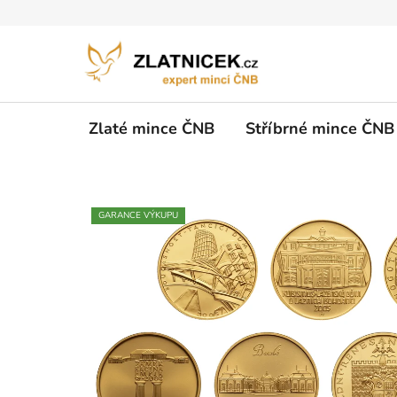
Přejít na obsah
Zlaté mince ČNB
Stříbrné mince ČNB
GARANCE VÝKUPU