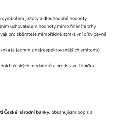
ím symbolem jistoty a dlouhodobé hodnoty
abilním uchovatelem hodnoty mimo finanční trhy
vají pro sběratele mimořádně atraktivní díky pevně
anka je jedním z nejrespektovanějších emitentů
edních českých medailérů a představují špičku
sti České národní banky
, obsahujícím popis a