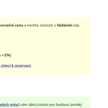
ervační cenu
a nechte starosti s
hlídáním
kdy
a +3%
)
 mincí k rezervaci
.
atých mincí
vám dává jistotu pro budoucí prodej