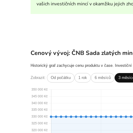
vašich investičních mincí v okamžiku jejich zh
Cenový vývoj: ČNB Sada zlatých minc
Historický graf zachycuje cenu produktu v čase. Investičn
Zobrazit:
Od počátku
1 rok
6 měsíců
3 měsíc