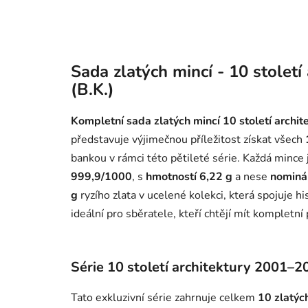
Sada zlatých mincí - 10 stolet
(B.K.)
Kompletní sada zlatých mincí 10 století archi
představuje výjimečnou příležitost získat všech
bankou v rámci této pětileté série. Každá mince 
999,9/1000
, s
hmotností 6,22 g
a nese
nominál
g
ryzího zlata v ucelené kolekci, která spojuje his
ideální pro sběratele, kteří chtějí mít kompletní
Série 10 století architektury 2001–2
Tato exkluzivní série zahrnuje celkem
10 zlatýc