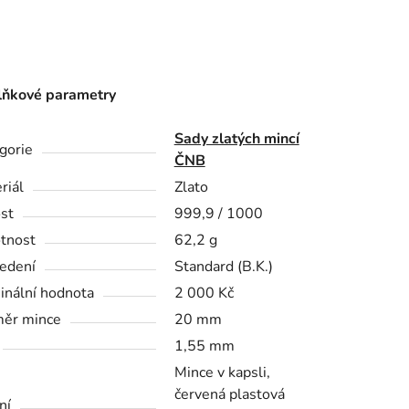
ňkové parametry
Sady zlatých mincí
gorie
ČNB
riál
Zlato
st
999,9 / 1000
tnost
62,2 g
edení
Standard (B.K.)
nální hodnota
2 000 Kč
ěr mince
20 mm
1,55 mm
Mince v kapsli,
červená plastová
ní