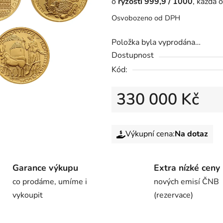
o
ryzosti 999,9 / 1000
, každá 
Osvobozeno od DPH
Položka byla vyprodána…
Dostupnost
Kód:
330 000 Kč
Výkupní cena:
Na dotaz
Garance výkupu
Extra nízké ceny
co prodáme, umíme i
nových emisí ČNB
vykoupit
(rezervace)