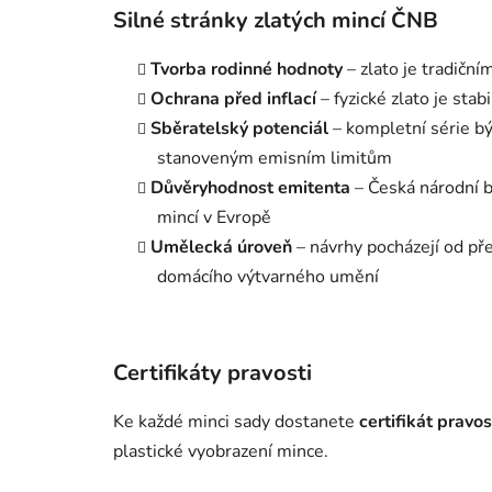
Silné stránky zlatých mincí ČNB
Tvorba rodinné hodnoty
– zlato je tradičn
Ochrana před inflací
– fyzické zlato je st
Sběratelský potenciál
– kompletní série bý
stanoveným emisním limitům
Důvěryhodnost emitenta
– Česká národní b
mincí v Evropě
Umělecká úroveň
– návrhy pocházejí od př
domácího výtvarného umění
Certifikáty pravosti
Ke každé minci sady dostanete
certifikát pravo
plastické vyobrazení mince.