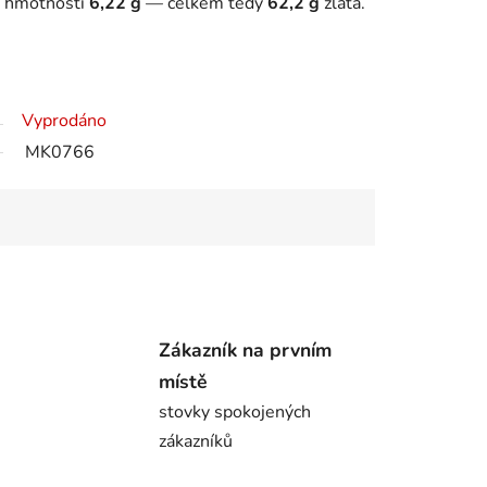
o hmotnosti
6,22 g
— celkem tedy
62,2 g
zlata.
Vyprodáno
MK0766
Zákazník na prvním
místě
stovky spokojených
zákazníků