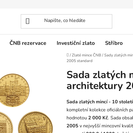
ČNB rezervace
Investiční zlato
Stříbro
Domů
/
Zlaté mince ČNB
/
Sady zlatých mi
2005 standard
Sada zlatých m
architektury 
Sada zlatých mincí - 10 stole
kompletní kolekce oficiálních 
hodnotou
2 000 Kč
. Sada obs
2005
v nejvyšší mincovní kvali