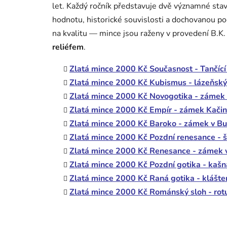
let. Každý ročník představuje dvě významné stav
hodnotu, historické souvislosti a dochovanou 
na kvalitu — mince jsou raženy v provedení
B.K.
reliéfem
.
Zlatá mince 2000 Kč Současnost - Tančící
Zlatá mince 2000 Kč Kubismus - lázeňský
Zlatá mince 2000 Kč Novogotika - zámek
Zlatá mince 2000 Kč Empír - zámek Kačin
Zlatá mince 2000 Kč Baroko - zámek v Buc
Zlatá mince 2000 Kč Pozdní renesance - š
Zlatá mince 2000 Kč Renesance - zámek v
Zlatá mince 2000 Kč Pozdní gotika - kašn
Zlatá mince 2000 Kč Raná gotika - klášte
Zlatá mince 2000 Kč Románský sloh - rot