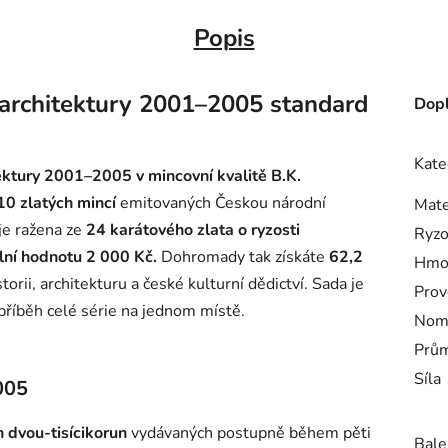
Popis
í architektury 2001–2005 standard
Dopl
Kate
tektury 2001–2005 v mincovní kvalitě B.K.
10 zlatých mincí
emitovaných Českou národní
Mate
je ražena ze
24 karátového zlata o ryzosti
Ryzo
ní hodnotu 2 000 Kč.
Dohromady tak získáte
62,2
Hmo
torii, architekturu a české kulturní dědictví. Sada je
Prov
 příběh celé série na jednom místě.
Nomi
Prům
Síla
005
h dvou-tisícikorun
vydávaných postupně během pěti
Bale