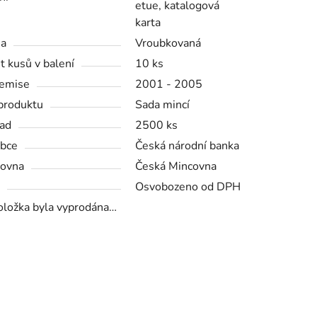
etue, katalogová
karta
na
Vroubkovaná
t kusů v balení
10 ks
emise
2001 - 2005
produktu
Sada mincí
ad
2500 ks
bce
Česká národní banka
ovna
Česká Mincovna
Osvobozeno od DPH
oložka byla vyprodána…