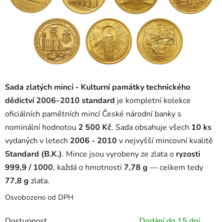
Sada zlatých mincí - Kulturní památky technického
dědictví 2006–2010 standard
je kompletní kolekce
oficiálních pamětních mincí České národní banky s
nominální hodnotou
2 500 Kč
. Sada obsahuje všech
10 ks
vydaných v letech
2006 - 2010
v nejvyšší mincovní kvalitě
Standard (B.K.)
. Mince jsou vyrobeny ze zlata o
ryzosti
999,9 / 1000
, každá o hmotnosti
7,78 g
— celkem tedy
77,8 g
zlata.
Osvobozeno od DPH
Dostupnost
Dodání do 15 dní