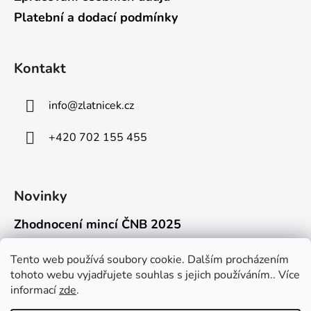
Platební a dodací podmínky
Kontakt
info
@
zlatnicek.cz
+420 702 155 455
Novinky
Zhodnocení mincí ČNB 2025
18.11.2025
Připravili jsme pro vás jednoduchý a př...
Tento web používá soubory cookie. Dalším procházením
tohoto webu vyjadřujete souhlas s jejich používáním.. Více
Mýty o přepravě zlatých mincí mimo EU
informací
zde
.
16.9.2025