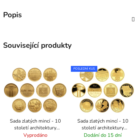
Popis
Související produkty
POSLEDNÍ KUS
Sada zlatých mincí - 10
Sada zlatých mincí - 10
století architektury
století architektury
2001–2005 standard
2001–2005 proof
Vyprodáno
Dodání do 15 dní