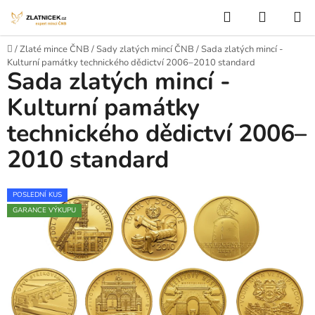
Přejít na obsah
Hledat
NÁKUP
Domů
/
Zlaté mince ČNB
/
Sady zlatých mincí ČNB
/
Sada zlatých mincí -
Kulturní památky technického dědictví 2006–2010 standard
Sada zlatých mincí -
Kulturní památky
technického dědictví 2006–
2010 standard
POSLEDNÍ KUS
GARANCE VÝKUPU