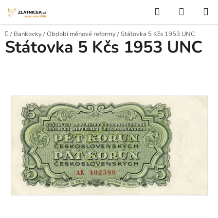
Přejít na obsah
Hledat
NÁKUP
Domů
/
Bankovky
/
Období měnové reformy
/
Státovka 5 Kčs 1953 UNC
Státovka 5 Kčs 1953 UNC