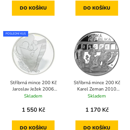
DO KOŠÍKU
DO KOŠÍKU
POSLEDNÍ KUS
Stříbrná mince 200 Kč
Stříbrná mince 200 Kč
Jaroslav Ježek 2006
Karel Zeman 2010
proof
proof
Skladem
Skladem
1 550 Kč
1 170 Kč
DO KOŠÍKU
DO KOŠÍKU