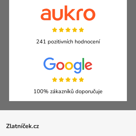
241 pozitivních hodnocení
100% zákazníků doporučuje
Zápatí
Zlatníček.cz