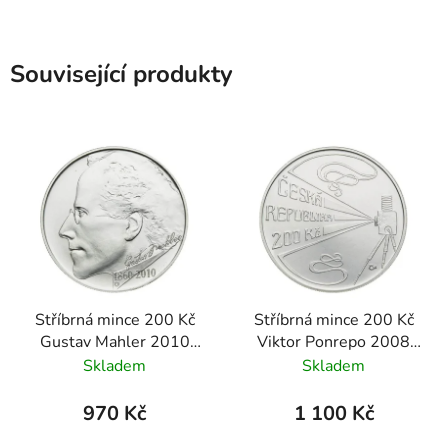
Související produkty
Stříbrná mince 200 Kč
Stříbrná mince 200 Kč
Gustav Mahler 2010
Viktor Ponrepo 2008
standard
proof
Skladem
Skladem
970 Kč
1 100 Kč