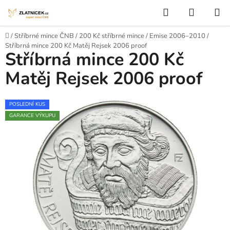
Přejít na obsah
Hledat
NÁKUP
Domů
/
Stříbrné mince ČNB
/
200 Kč stříbrné mince
/
Emise 2006–2010
/
Stříbrná mince 200 Kč Matěj Rejsek 2006 proof
Stříbrná mince 200 Kč
Matěj Rejsek 2006 proof
POSLEDNÍ KUS
GARANCE VÝKUPU