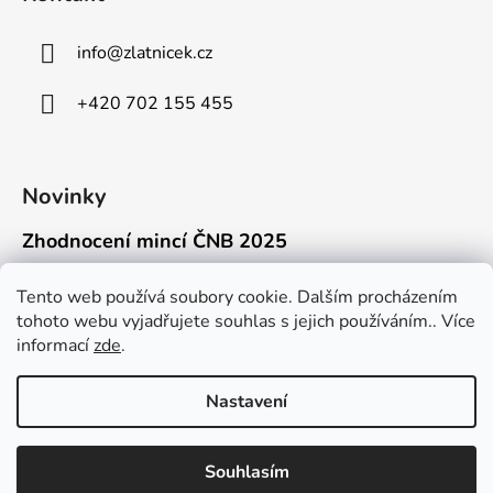
info
@
zlatnicek.cz
+420 702 155 455
Novinky
Zhodnocení mincí ČNB 2025
18.11.2025
Připravili jsme pro vás jednoduchý a př...
Tento web používá soubory cookie. Dalším procházením
tohoto webu vyjadřujete souhlas s jejich používáním.. Více
Mýty o přepravě zlatých mincí mimo EU
informací
zde
.
16.9.2025
Kdo někdy držel v ruce zlatou minci Wie...
Nastavení
Souhlasím
Vytvořil Shoptet