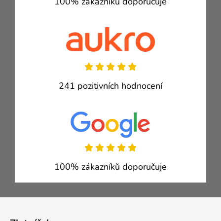
100% zákazníků doporučuje
241 pozitivních hodnocení
100% zákazníků doporučuje
Zápatí