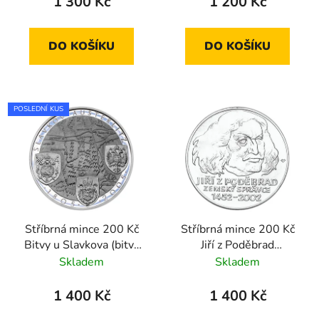
1 300 Kč
1 200 Kč
DO KOŠÍKU
DO KOŠÍKU
POSLEDNÍ KUS
Stříbrná mince 200 Kč
Stříbrná mince 200 Kč
Bitvy u Slavkova (bitva
Jiří z Poděbrad
tří císařů) 2005
ustanoven zemským
Skladem
Skladem
standard
správcem 2002
standard
1 400 Kč
1 400 Kč