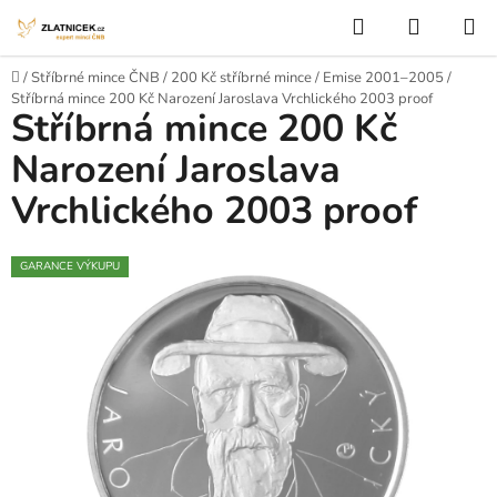
Přejít na obsah
Hledat
NÁKUP
Domů
/
Stříbrné mince ČNB
/
200 Kč stříbrné mince
/
Emise 2001–2005
/
Stříbrná mince 200 Kč Narození Jaroslava Vrchlického 2003 proof
Stříbrná mince 200 Kč
Narození Jaroslava
Vrchlického 2003 proof
GARANCE VÝKUPU