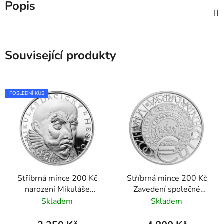
Popis
Související produkty
POSLEDNÍ KUS
Stříbrná mince 200 Kč
Stříbrná mince 200 Kč
narození Mikuláše
Zavedení společné
Dačického z Heslova
evropské měny EURO
Skladem
Skladem
2005 proof
jako oběživa 2001 proof