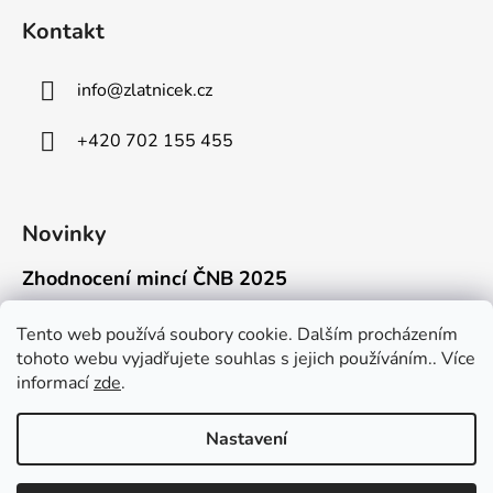
Kontakt
info
@
zlatnicek.cz
+420 702 155 455
Novinky
Zhodnocení mincí ČNB 2025
18.11.2025
Připravili jsme pro vás jednoduchý a př...
Tento web používá soubory cookie. Dalším procházením
tohoto webu vyjadřujete souhlas s jejich používáním.. Více
Mýty o přepravě zlatých mincí mimo EU
informací
zde
.
16.9.2025
Kdo někdy držel v ruce zlatou minci Wie...
Nastavení