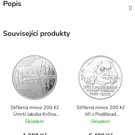
Popis
Související produkty
Stříbrná mince 200 Kč
Stříbrná mince 200 Kč
Úmrtí Jakuba Krčína
Jiří z Poděbrad
z Jelčan a Sedlčan 2004
ustanoven zemským
Skladem
Skladem
standard
správcem 2002 proof