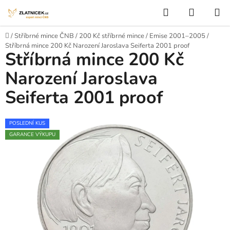
Přejít na obsah
Hledat
NÁKUP
Domů
/
Stříbrné mince ČNB
/
200 Kč stříbrné mince
/
Emise 2001–2005
/
Stříbrná mince 200 Kč Narození Jaroslava Seiferta 2001 proof
Stříbrná mince 200 Kč
Narození Jaroslava
Seiferta 2001 proof
POSLEDNÍ KUS
GARANCE VÝKUPU