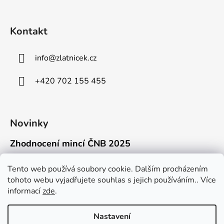
Kontakt
info
@
zlatnicek.cz
+420 702 155 455
Novinky
Zhodnocení mincí ČNB 2025
18.11.2025
Připravili jsme pro vás jednoduchý a př...
Tento web používá soubory cookie. Dalším procházením
tohoto webu vyjadřujete souhlas s jejich používáním.. Více
Mýty o přepravě zlatých mincí mimo EU
informací
zde
.
16.9.2025
Kdo někdy držel v ruce zlatou minci Wie...
Nastavení