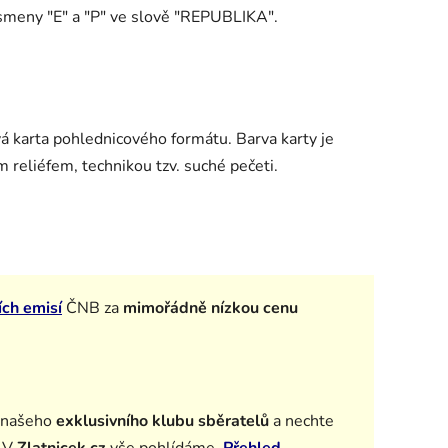
ísmeny "E" a "P" ve slově "REPUBLIKA".
vá karta pohlednicového formátu. Barva karty je
m reliéfem, technikou tzv. suché pečeti.
ích emisí
ČNB za
mimořádně nízkou cenu
 našeho
exklusivního klubu sběratelů
a n
echte
. V
Zlatnicek.cz
vše pohlídáme.
Přehled