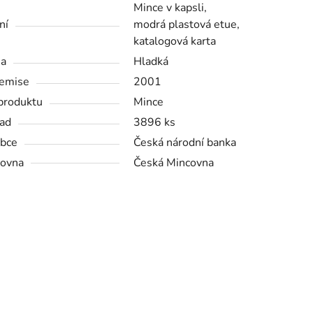
Mince v kapsli,
ní
modrá plastová etue,
katalogová karta
na
Hladká
emise
2001
produktu
Mince
ad
3896 ks
bce
Česká národní banka
ovna
Česká Mincovna