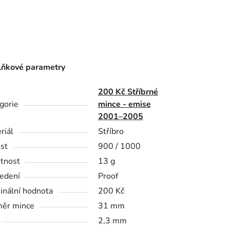
ňkové parametry
200 Kč Stříbrné
gorie
mince - emise
2001–2005
riál
Stříbro
st
900 / 1000
tnost
13 g
edení
Proof
nální hodnota
200 Kč
ěr mince
31 mm
2,3 mm