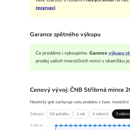
rezervací
.
Garance zpětného výkupu
Co prodáme i vykoupíme.
Garance
výkupu st
prodej vašich investičních mincí v okamžiku je
Cenový vývoj: ČNB Stříbrná mince 2
Historický graf zachycuje cenu produktu v čase. Investičn
Zobrazit:
Od počátku
1 rok
6 měsíců
3 měsíc