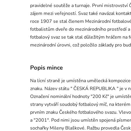
pravidelné soutěže a turnaje. První mistrovství
zájem mezi veřejností. Svaz také navázal kontak
roce 1907 se stal členem Mezinárodní fotbalové
fotbalistům dveře do mezinárodního prostředí a 
fotbalový svaz se tak stal důležitým hráčem na f
mezinárodní úrovni, což položilo základy pro bu
Popis mince
Na lícní straně je umístěna umělecká kompozice 
znaku. Název státu " ČESKÁ REPUBLIKA " je v n
Označení nominální hodnoty "200 Kč" je umístěn
strany vytváří soudobý fotbalový míč, na kterém 
prvním znaku Českého fotbalového svazu. Vlevo
a "2001". Pod nimi jsou umístěn spojená písmen
sochařky Mileny Blaškové. Ražbu provedla Česká 