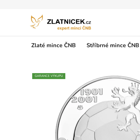
Přejít na obsah
Zlaté mince ČNB
Stříbrné mince ČNB
GARANCE VÝKUPU