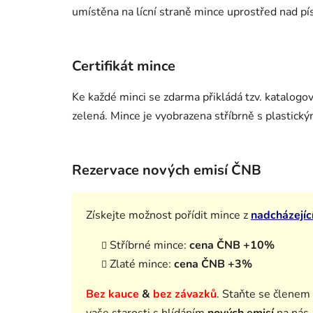
umístěna na lícní straně mince uprostřed nad p
Certifikát mince
Ke každé minci se zdarma přikládá tzv. katalogo
zelená. Mince je vyobrazena stříbrně s plastický
Rezervace nových emisí ČNB
Získejte možnost pořídit mince z
nadcházejíc
Stříbrné mince:
cena ČNB +10%
Zlaté mince:
cena ČNB +3%
Bez kauce
&
bez závazků
.
Staňte se členem
vaše starosti s hlídáním
nových emisí
na nás