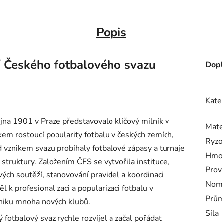
Popis
í Českého fotbalového svazu
Dopl
Kate
jna 1901 v Praze představovalo klíčový milník v
Mate
kem rostoucí popularity fotbalu v českých zemích,
Ryzo
řed vznikem svazu probíhaly fotbalové zápasy a turnaje
Hmo
struktury. Založením ČFS se vytvořila instituce,
Prov
ových soutěží, stanovování pravidel a koordinaci
Nomi
ěl k profesionalizaci a popularizaci fotbalu v
Prům
vzniku mnoha nových klubů.
Síla
 fotbalový svaz rychle rozvíjel a začal pořádat