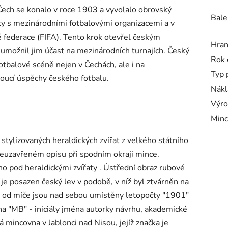
 Čech se konalo v roce 1903 a vyvolalo obrovský
Bale
ty s mezinárodními fotbalovými organizacemi a v
 federace (FIFA). Tento krok otevřel českým
Hra
umožnil jim účast na mezinárodních turnajích. Český
Rok 
otbalové scéně nejen v Čechách, ale i na
Typ 
doucí úspěchy českého fotbalu.
Nákl
Výro
Minc
stylizovaných heraldických zvířat z velkého státního
euzavřeném opisu při spodním okraji mince.
o pod heraldickými zvířaty . Ústřední obraz rubové
je posazen český lev v podobě, v níž byl ztvárněn na
 od míče jsou nad sebou umístěny letopočty "1901"
a "MB" - iniciály jména autorky návrhu, akademické
mincovna v Jablonci nad Nisou, jejíž značka je