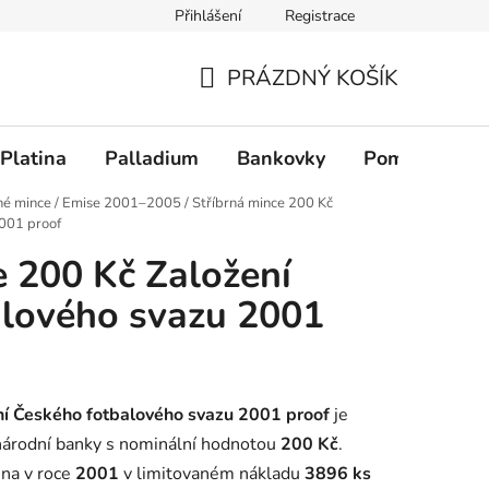
Přihlášení
Registrace
PRÁZDNÝ KOŠÍK
NÁKUPNÍ KOŠÍK
Platina
Palladium
Bankovky
Pomůcky
né mince
/
Emise 2001–2005
/
Stříbrná mince 200 Kč
001 proof
e 200 Kč Založení
alového svazu 2001
ní Českého fotbalového svazu 2001 proof
je
 národní banky s nominální hodnotou
200 Kč
.
ena v roce
2001
v limitovaném nákladu
3896 ks