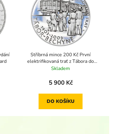
ydání
Stříbrná mince 200 Kč První
ard
elektrifikovaná trať z Tábora do
Bechyně(F.Křižík) 2003 proof
Skladem
5 900 Kč
DO KOŠÍKU