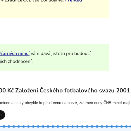
říbrných mincí
vám dává jistotu pro budoucí
jich zhodnocení.
00 Kč Založení Českého fotbalového svazu 2001
í mince a slitky obvykle kopírují cenu na burze, zatímco ceny ČNB mincí mají
e