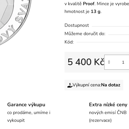
v kvalitě
Proof
. Mince je vyrob
hmotnost je
13 g
.
Dostupnost
Můžeme doručit do:
Kód:
5 400 Kč
Výkupní cena:
Na dotaz
Garance výkupu
Extra nízké ceny
co prodáme, umíme i
nových emisí ČNB
vykoupit
(rezervace)