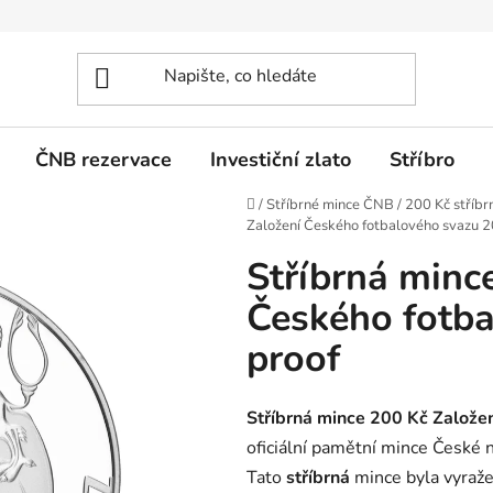
ČNB rezervace
Investiční zlato
Stříbro
Domů
/
Stříbrné mince ČNB
/
200 Kč stříbr
Založení Českého fotbalového svazu 2
Stříbrná minc
Českého fotb
proof
Stříbrná mince 200 Kč Založe
oficiální pamětní mince České
Tato
stříbrná
mince byla vyraž