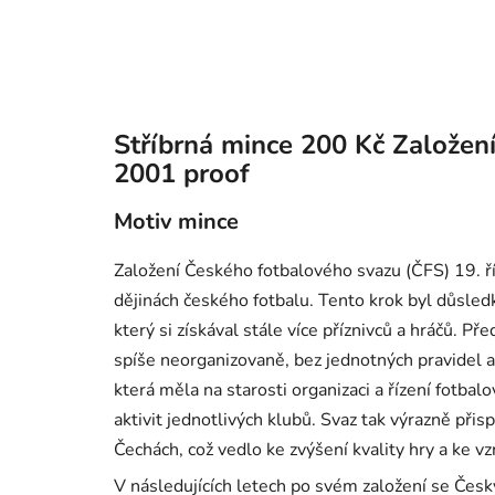
Stříbrná mince 200 Kč Založen
2001 proof
Motiv mince
Založení Českého fotbalového svazu (ČFS) 19. ří
dějinách českého fotbalu. Tento krok byl důsled
který si získával stále více příznivců a hráčů. P
spíše neorganizovaně, bez jednotných pravidel a 
která měla na starosti organizaci a řízení fotbal
aktivit jednotlivých klubů. Svaz tak výrazně přisp
Čechách, což vedlo ke zvýšení kvality hry a ke 
V následujících letech po svém založení se Český