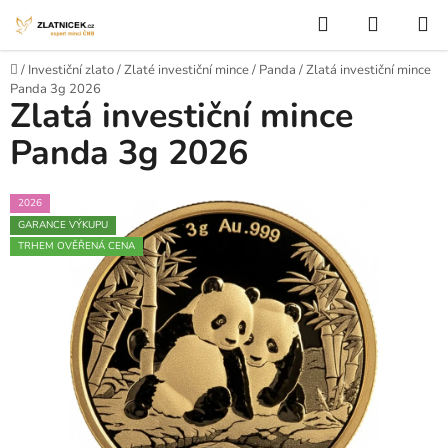
Přejít na obsah
Hledat
NÁKUP
Domů
/
Investiční zlato
/
Zlaté investiční mince
/
Panda
/
Zlatá investiční mince
Panda 3g 2026
Zlatá investiční mince
Panda 3g 2026
2026
GARANCE VÝKUPU
TRHEM OVĚŘENÁ CENA