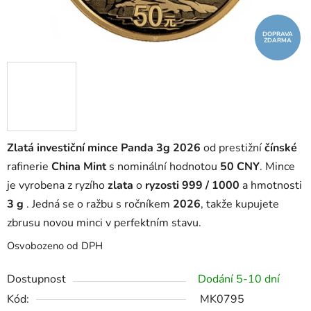
DOPRAVA
ZDARMA
Zlatá investiční mince Panda 3g 2026
od prestižní
čínské
rafinerie
China Mint
s nominální hodnotou
50 CNY
. Mince
je vyrobena z ryzího
zlata
o
ryzosti 999 / 1000
a hmotnosti
3 g
. Jedná se o ražbu s ročníkem
2026
, takže kupujete
zbrusu novou minci v perfektním stavu.
Osvobozeno od DPH
Dostupnost
Dodání 5-10 dní
Kód:
MK0795