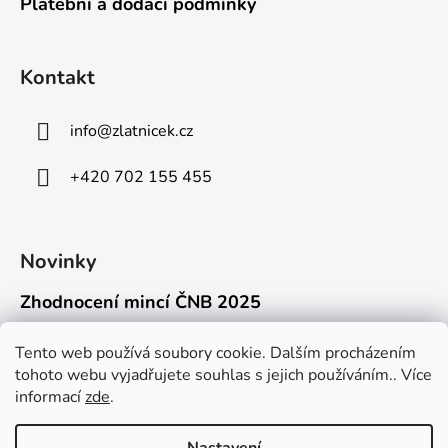
Platební a dodací podmínky
Kontakt
info
@
zlatnicek.cz
+420 702 155 455
Novinky
Zhodnocení mincí ČNB 2025
18.11.2025
Připravili jsme pro vás jednoduchý a př...
Tento web používá soubory cookie. Dalším procházením
tohoto webu vyjadřujete souhlas s jejich používáním.. Více
Mýty o přepravě zlatých mincí mimo EU
informací
zde
.
16.9.2025
Kdo někdy držel v ruce zlatou minci Wie...