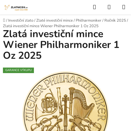
Přejít na obsah
Hledat
NÁKUP
Domů
/
Investiční zlato
/
Zlaté investiční mince
/
Philharmoniker
/
Ročník 2025
/
Zlatá investiční mince Wiener Philharmoniker 1 Oz 2025
Zlatá investiční mince
Wiener Philharmoniker 1
Oz 2025
GARANCE VÝKUPU