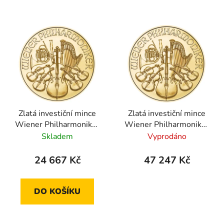
Zlatá investiční mince
Zlatá investiční mince
Wiener Philharmoniker
Wiener Philharmoniker
1/4 Oz 2025
1/2 Oz 2025
Skladem
Vyprodáno
24 667 Kč
47 247 Kč
DO KOŠÍKU