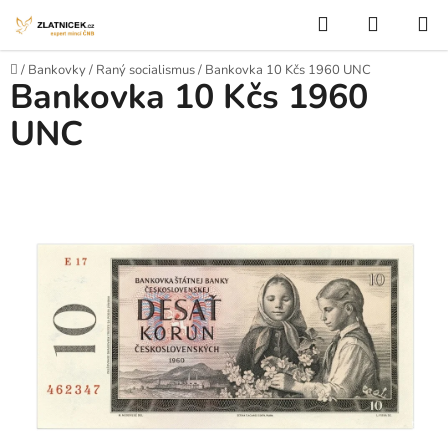
Přejít na obsah
Hledat
NÁKUP
Domů
/
Bankovky
/
Raný socialismus
/
Bankovka 10 Kčs 1960 UNC
Bankovka 10 Kčs 1960
UNC