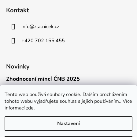
Kontakt
info
@
zlatnicek.cz
+420 702 155 455
Novinky
Zhodnocení mincí ČNB 2025
18.11.2025
Připravili jsme pro vás jednoduchý a př...
Tento web používá soubory cookie. Dalším procházením
tohoto webu vyjadřujete souhlas s jejich používáním.. Více
Mýty o přepravě zlatých mincí mimo EU
informací
zde
.
16.9.2025
Kdo někdy držel v ruce zlatou minci Wie...
Nastavení