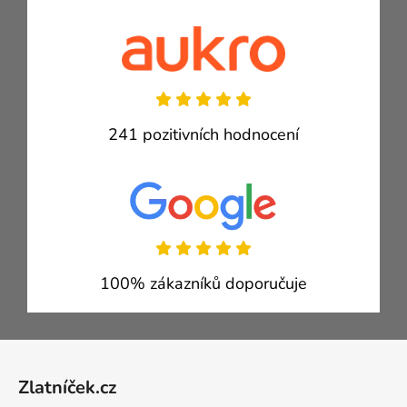
241 pozitivních hodnocení
100% zákazníků doporučuje
Zápatí
Zlatníček.cz