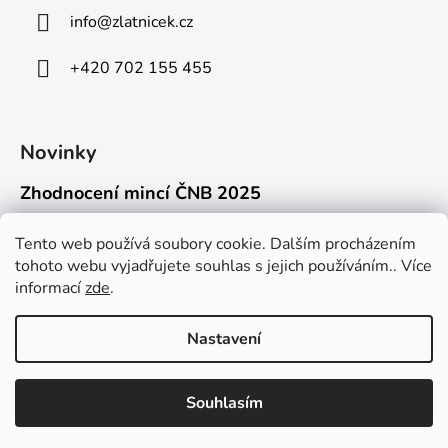
info
@
zlatnicek.cz
+420 702 155 455
Novinky
Zhodnocení mincí ČNB 2025
18.11.2025
Připravili jsme pro vás jednoduchý a př...
Tento web používá soubory cookie. Dalším procházením
tohoto webu vyjadřujete souhlas s jejich používáním.. Více
Mýty o přepravě zlatých mincí mimo EU
informací
zde
.
16.9.2025
Kdo někdy držel v ruce zlatou minci Wie...
Nastavení
Souhlasím
Vytvořil Shoptet
Copyright 2026
Zlatnicek.cz
. Všechna práva vyhrazena.