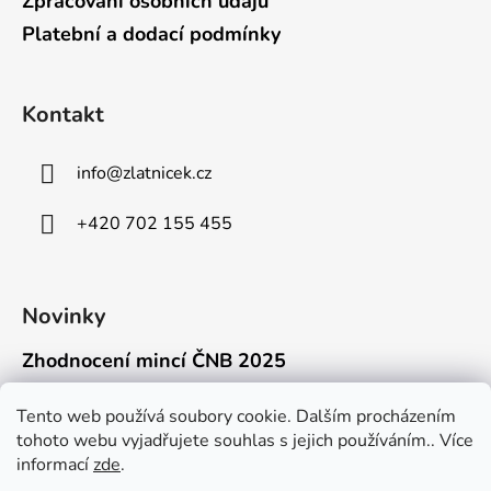
Zpracování osobních údajů
Platební a dodací podmínky
Kontakt
info
@
zlatnicek.cz
+420 702 155 455
Novinky
Zhodnocení mincí ČNB 2025
18.11.2025
Připravili jsme pro vás jednoduchý a př...
Tento web používá soubory cookie. Dalším procházením
tohoto webu vyjadřujete souhlas s jejich používáním.. Více
Mýty o přepravě zlatých mincí mimo EU
informací
zde
.
16.9.2025