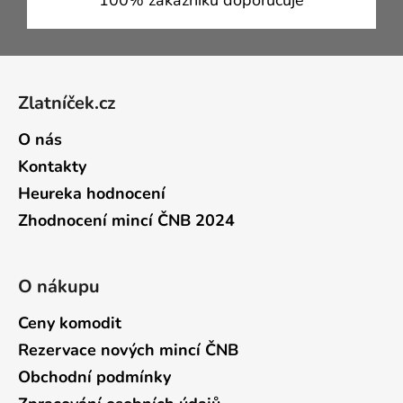
100% zákazníků doporučuje
Zápatí
Zlatníček.cz
O nás
Kontakty
Heureka hodnocení
Zhodnocení mincí ČNB 2024
O nákupu
Ceny komodit
Rezervace nových mincí ČNB
Obchodní podmínky