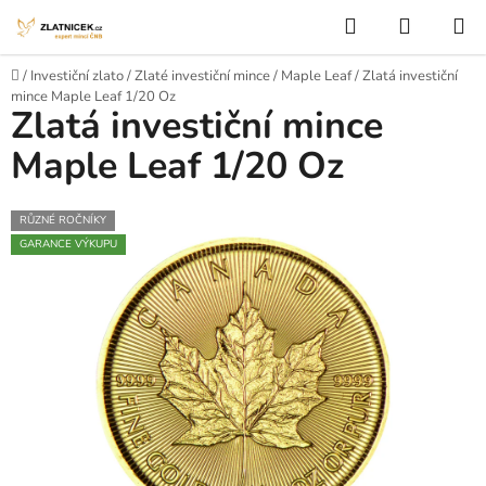
Přejít na obsah
Hledat
NÁKUP
Domů
/
Investiční zlato
/
Zlaté investiční mince
/
Maple Leaf
/
Zlatá investiční
mince Maple Leaf 1/20 Oz
Zlatá investiční mince
Maple Leaf 1/20 Oz
RŮZNÉ ROČNÍKY
GARANCE VÝKUPU