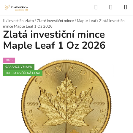
Přejít na obsah
Hledat
NÁKUP
Domů
/
Investiční zlato
/
Zlaté investiční mince
/
Maple Leaf
/
Zlatá investiční
mince Maple Leaf 1 Oz 2026
Zlatá investiční mince
Maple Leaf 1 Oz 2026
2026
GARANCE VÝKUPU
TRHEM OVĚŘENÁ CENA