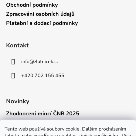
Obchodní podmínky
Zpracování osobních údajů
Platební a dodací podmínky
Kontakt
info
@
zlatnicek.cz
+420 702 155 455
Novinky
Zhodnocení mincí ČNB 2025
18.11.2025
Připravili jsme pro vás jednoduchý a př...
Tento web používá soubory cookie. Dalším procházením
tohoto webu vyjadřujete souhlas s jejich používáním.. Více