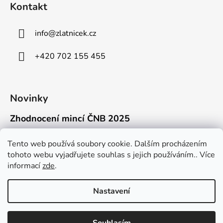
Kontakt
info
@
zlatnicek.cz
+420 702 155 455
Novinky
Zhodnocení mincí ČNB 2025
18.11.2025
Připravili jsme pro vás jednoduchý a př...
Tento web používá soubory cookie. Dalším procházením
tohoto webu vyjadřujete souhlas s jejich používáním.. Více
Mýty o přepravě zlatých mincí mimo EU
informací
zde
.
16.9.2025
Kdo někdy držel v ruce zlatou minci Wie...
Nastavení