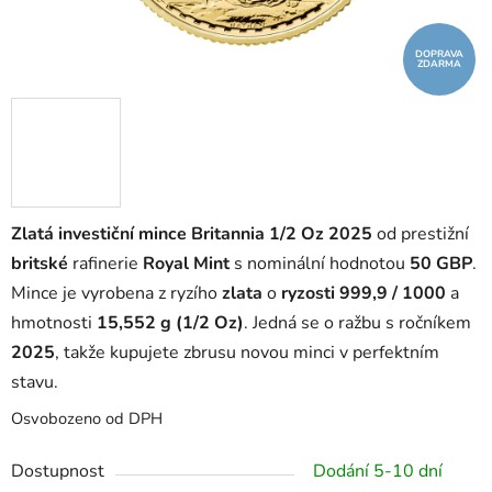
DOPRAVA
ZDARMA
Zlatá investiční mince Britannia 1/2 Oz 2025
od prestižní
britské
rafinerie
Royal Mint
s nominální hodnotou
50 GBP
.
Mince je vyrobena z ryzího
zlata
o
ryzosti 999,9 / 1000
a
hmotnosti
15,552 g (1/2 Oz)
. Jedná se o ražbu s ročníkem
2025
, takže kupujete zbrusu novou minci v perfektním
stavu.
Osvobozeno od DPH
Dostupnost
Dodání 5-10 dní