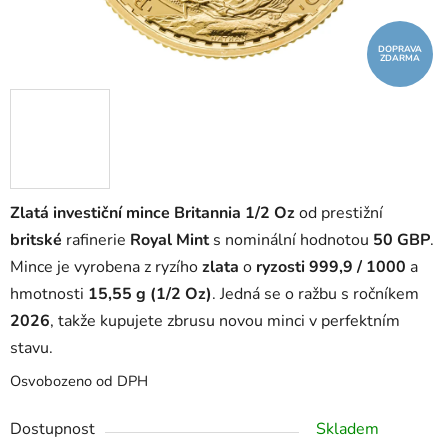
DOPRAVA
ZDARMA
Zlatá investiční mince Britannia 1/2 Oz
od prestižní
britské
rafinerie
Royal Mint
s nominální hodnotou
50 GBP
.
Mince je vyrobena z ryzího
zlata
o
ryzosti 999,9 / 1000
a
hmotnosti
15,55 g (1/2 Oz)
. Jedná se o ražbu s ročníkem
2026
, takže kupujete zbrusu novou minci v perfektním
stavu.
Osvobozeno od DPH
Dostupnost
Skladem