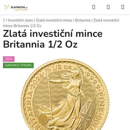
Přejít na obsah
Hledat
NÁKUP
Domů
/
Investiční zlato
/
Zlaté investiční mince
/
Britannia
/
Zlatá investiční
mince Britannia 1/2 Oz
Zlatá investiční mince
Britannia 1/2 Oz
2026
GARANCE VÝKUPU