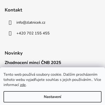
Kontakt
info
@
zlatnicek.cz
+420 702 155 455
Novinky
Zhodnocení mincí ČNB 2025
18.11.2025
Připravili jsme pro vás jednoduchý a př...
Tento web používá soubory cookie. Dalším procházením
tohoto webu vyjadřujete souhlas s jejich používáním.. Více
Mýty o přepravě zlatých mincí mimo EU
informací
zde
.
16.9.2025
Kdo někdy držel v ruce zlatou minci Wie...
Nastavení